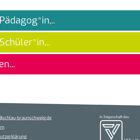
Pädagog*in,..
chüler*in,..
n...
@schlau-braunschweig.de
um
utzerklärung