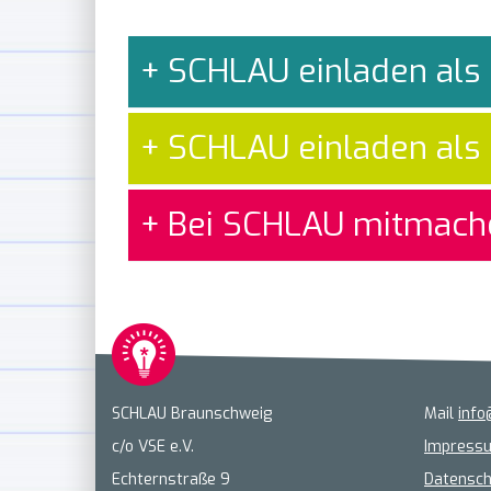
SCHLAU einladen als 
SCHLAU einladen als S
Bei SCHLAU mitmache
SCHLAU Braunschweig
Mail
info
c/o VSE e.V.
Impress
Echternstraße 9
Datensch