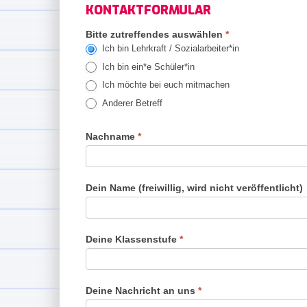
KONTAKTFORMULAR
Schüler*in
Bitte zutreffendes auswählen
*
Ich bin Lehrkraft / Sozialarbeiter*in
Ich bin ein*e Schüler*in
Ich möchte bei euch mitmachen
Anderer Betreff
Anderer Betreff
Nachname
*
Dein Name (freiwillig, wird nicht veröffentlicht)
Deine Klassenstufe
*
Deine Nachricht an uns
*